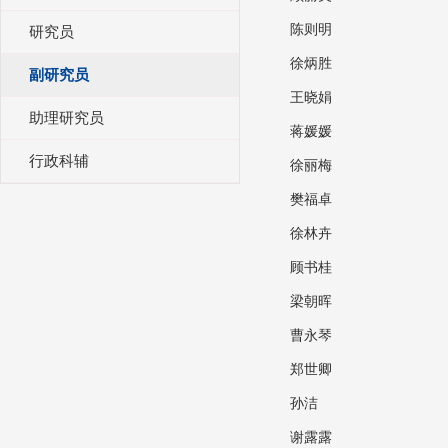
陈则明
研究员
徐炳胜
副研究员
王晓娟
助理研究员
蒋媛媛
行政科辅
徐丽梅
樊福卓
徐林卉
顾书桂
梁朝晖
曹永琴
郑世卿
孙洁
谢露露