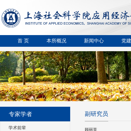
首 页
本所概况
新闻中心
党
副研究员
专家学者
学术前辈
顾丽英