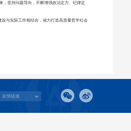
来，坚持问题导向，不断增强政治定力、纪律定
建设与实际工作相结合，倾力打造高质量哲学社会
友情链接