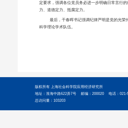
定要求，
强调各位党员务必
进一步明确日常言行的
力、道德定力、抵腐定力。
最后，干春晖书记强调
纪律严明是党的光荣
科学理论学
术
队伍。
版权所有 上海社会科学院应用经济研究所
地址：淮海中路622弄7号
邮编：200020
电话：021-5
总访问量：
103203