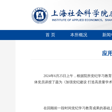
首 页
本所概况
新闻
应
2024年6月25日上午，根据院所党纪学
体党员讲授了题为《加强党纪建设 打造高质量学
在回顾前一段时间党纪学习教育成果的基础